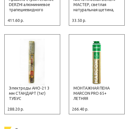
DERZHI алюминиевое
МАСТЕР, светлая
трапециевидного
натуральная щетина,
профиля, длина 1.5 м
деревянная ручка,
(1/1) 86383-1500
50мм(1/12/480) 8103-
411.60 р.
33.50 р.
050
Электроды АНО-21 3
МОНТАЖНАЯ ПЕНА
мм СТАНДАРТ (1кг)
MARCON PRO 65+
ТУБУС
ЛЕТНЯЯ
СПЕЦПРЕДЛОЖЕНИЕ
288.20 р.
266.40 р.