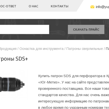
ОС-ОТВЕТ
О НАС
КОНТАКТЫ
info@yug
СКАЧАТЬ ПРАЙС
Продукция /
Оснастка для инструмента /
Патроны сверлильные /
П
троны SDS+
Купить патрон SDS для перфоратора в К
«Юг-Метиз». У нас на сайте представлен
проверенного поставщика. Все наши тов
стандартов качества. Для нас очень важ
интересующую информацию по патронам 
в любое время по указанным номерам те