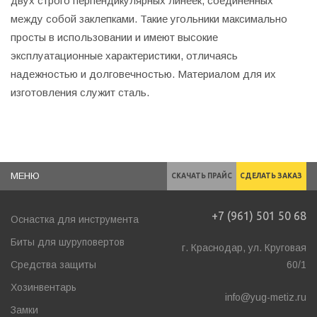
двух строго перпендикулярных линеек, соединенных
между собой заклепками. Такие угольники максимально
просты в использовании и имеют высокие
эксплуатационные характеристики, отличаясь
надежностью и долговечностью. Материалом для их
изготовления служит сталь.
МЕНЮ
СКАЧАТЬ ПРАЙС
СДЕЛАТЬ ЗАКАЗ
+7 (961) 501 50 68
Оснастка для инструмента
Биты для шуруповертов
г. Краснодар, ул. Круговая
Средства защиты
60/1
Хозинвентарь
info@yug-metiz.ru
Замки