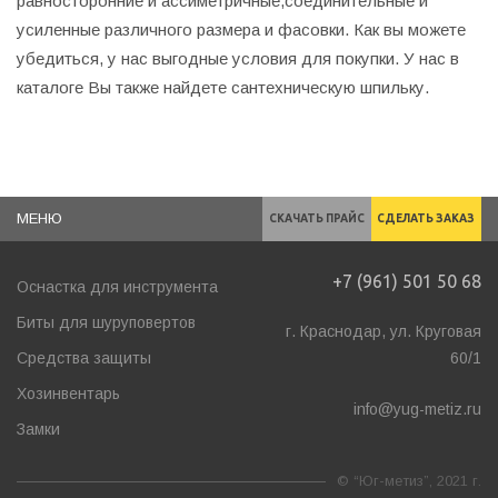
равносторонние и ассиметричные,соединительные и
усиленные различного размера и фасовки. Как вы можете
убедиться, у нас выгодные условия для покупки. У нас в
каталоге Вы также найдете
сантехническую шпильку
.
МЕНЮ
СКАЧАТЬ ПРАЙС
СДЕЛАТЬ ЗАКАЗ
+7 (961) 501 50 68
Оснастка для инструмента
Биты для шуруповертов
г. Краснодар, ул. Круговая
Средства защиты
60/1
Хозинвентарь
info@yug-metiz.ru
Замки
© “Юг-метиз”, 2021 г.