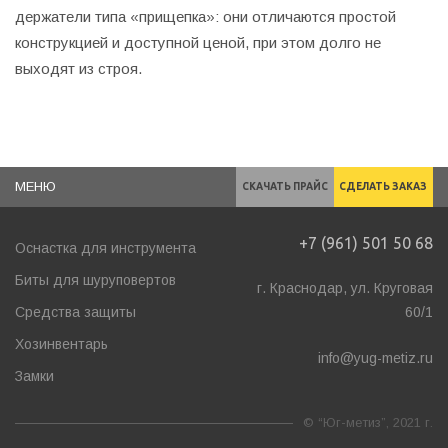
держатели типа «прищепка»: они отличаются простой
конструкцией и доступной ценой, при этом долго не
выходят из строя.
МЕНЮ
СКАЧАТЬ ПРАЙС
СДЕЛАТЬ ЗАКАЗ
+7 (961) 501 50 68
Оснастка для инструмента
Биты для шуруповертов
г. Краснодар, ул. Круговая
Средства защиты
60/1
Хозинвентарь
info@yug-metiz.ru
Замки
© “Юг-метиз”, 2021 г.