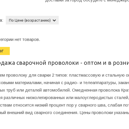
а:
По Цене (возрастанию)
тегории нет товаров.
ОГ
дажа сварочной проволоки - оптом и в розн
м проволоку для сварки 2 типов: пластмассовую и стальную 
овыми материалами, начиная с радио- и телеаппаратуры, закан
ых труб или деталей автомобилей. Омедненная проволока Крат
я различных низколегированных или малоуглеродистых сталей, 
твам относится низкий процент пор у сварного шва, слабая по
ный внешний вид сварного соединения. Цены проволоки указаны