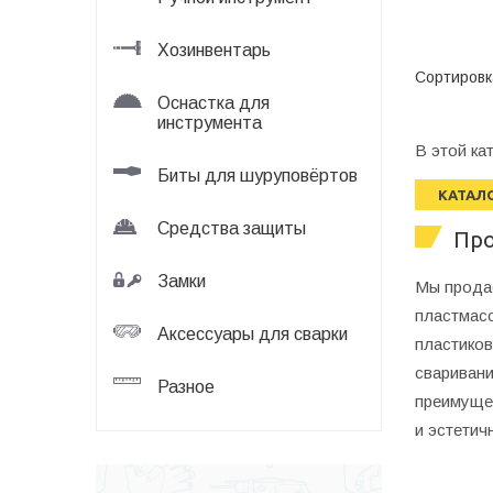
Хозинвентарь
Сортировк
Оснастка для
инструмента
В этой ка
Биты для шуруповёртов
КАТАЛ
Средства защиты
Про
Замки
Мы продае
пластмасс
Аксессуары для сварки
пластиков
сваривани
Разное
преимущес
и эстетич